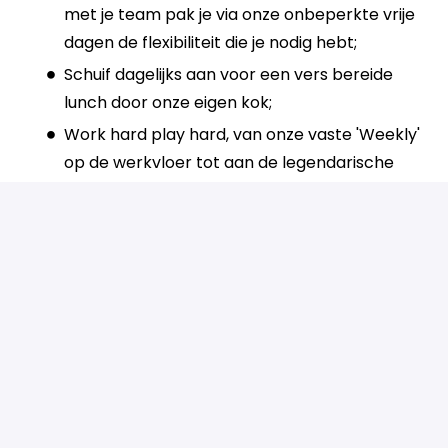
met je team pak je via onze onbeperkte vrije
dagen de flexibiliteit die je nodig hebt;
Schuif dagelijks aan voor een vers bereide
lunch door onze eigen kok;
Work hard play hard, van onze vaste 'Weekly'
op de werkvloer tot aan de legendarische
zomer- en winterfeesten.
Dit is Guidion
Wij beschikken over een platform waarop ons
landelijk dekkende netwerk van technisch
zelfstandige specialisten en verpleegkundigen is
aangesloten. Zij voeren namens grote merken als
VodafoneZiggo, Odido, Verisure en Eneco
werkzaamheden uit bij mensen thuis. Hoe we dat
doen? Op onze eigen, unieke manier: door de