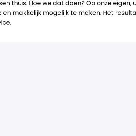
n thuis. Hoe we dat doen? Op onze eigen, u
k en makkelijk mogelijk te maken. Het result
ice.
n hebt gelezen en komen jouw interesses, v
e we omschrijven? Laten we dan kennis ma
Solliciteren
of