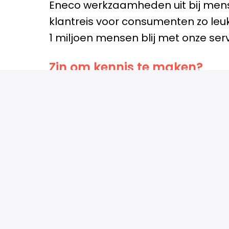
Eneco werkzaamheden uit bij mense
klantreis voor consumenten zo leu
1 miljoen mensen blij met onze serv
Zin om kennis te maken?
Word je blij van what je hierbove
overeen met de werkzaamheden di