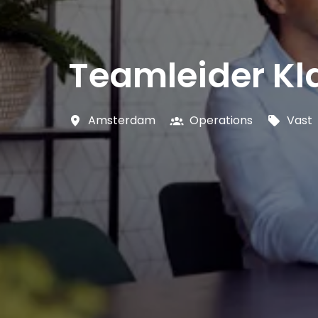
Teamleider Kl
Amsterdam
Operations
Vast