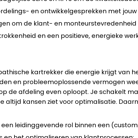
rdelings- en ontwikkelgesprekken met jouw
ngen om de klant- en monteurstevredenheid 
kkenheid en een positieve, energieke werks
thische kartrekker die energie krijgt van he
den en probleemoplossende vermogen weet
p de afdeling even oploopt. Je schakelt mak
je altijd kansen ziet voor optimalisatie. Daa
in een leidinggevende rol binnen een (custo
's en het optimaliseren van klantprocessen;