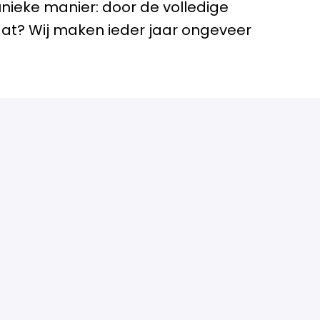
nieke manier: door de volledige
aat? Wij maken ieder jaar ongeveer
aardigheden en competenties
ken!