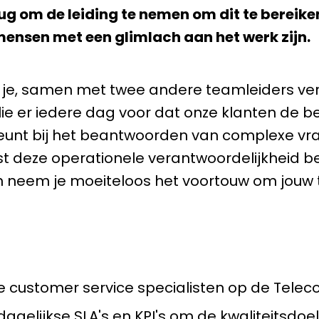
erug om de leiding te nemen om dit te bereike
ensen met een glimlach aan het werk zijn.
 je, samen met twee andere teamleiders ver
ie er iedere dag voor dat onze klanten de bes
teunt bij het beantwoorden van complexe vr
st deze operationele verantwoordelijkheid be
 neem je moeiteloos het voortouw om jouw t
 customer service specialisten op de Tele
dagelijkse SLA's en KPI's om de kwaliteitsdo