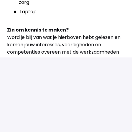
zorg
Laptop
Zin om kennis te maken?
Word je blij van wat je hierboven hebt gelezen en
komen jouw interesses, vaardigheden en
competenties overeen met de werkzaamheden
die we omschrijven? Laten we dan kennis maken!
Voor ons telt alleen wie jij bent en wat je kan. Jouw
sekse, nationaliteit, leeftijd etc. is hierbij helemaal
niet van belang.
Solliciteren
of