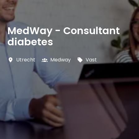
MedWay - Consultant
diabetes
Utrecht
Medway
Vast